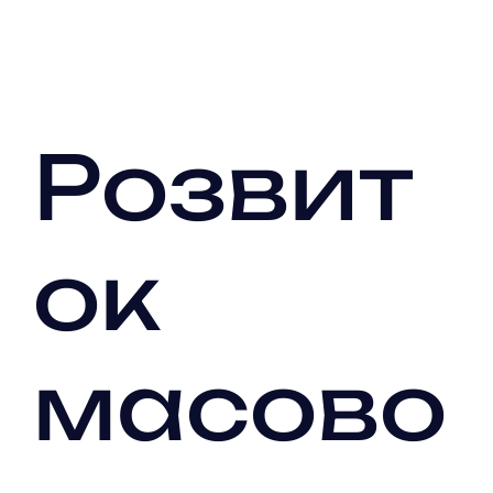
Розвит
ок
масово