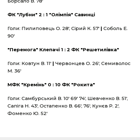
Борсало В. 78'
ФК "Лубни" 2 : 1 "Олімпія" Савинці
Голи: Пилиповець О. 28', Сірий К. 57'
|
Соболь Е.
90'
"Перемога" Клепачі 1 : 2 ФК "Решетилівка"
Голи: Ковтун В. 11'
|
Червонцев О. 26', Семиволос
М. 36'
МФК "Кремінь" 0 : 10 ФК "Рокита"
Голи: Самбурський В. 10' 69' 74', Шевченко В. 51',
Сапіга Н. 43', Остапенко В. 66', 76', Кунєв Р. 2',
Фоменко Ю. 52'