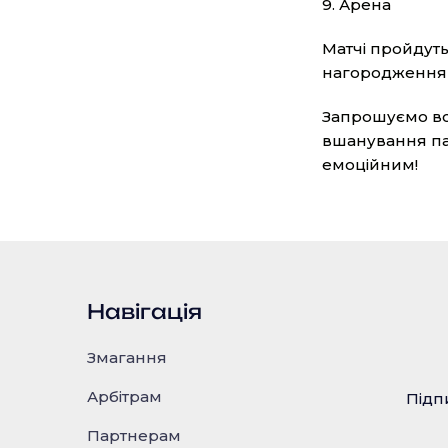
9. Арена
Матчі пройдуть 
нагородження 
Запрошуємо всі
вшанування пам
емоційним!
Навігація
Змагання
Арбітрам
Підп
Партнерам