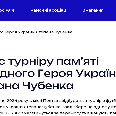
ро АФП
Районні асоціації
Змагання
 турніру пам’яті
дного Героя Украї
ана Чубенка
ня 2024 року в місті Полтава відбудеться турнір з футб
я України Степана Чубенка. Захід збере на одному по
ії U-15, які змагатимуться за перемогу та вшанують п