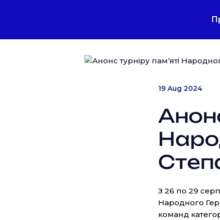
П
19 Aug 2024
Анонс
Наро
Степ
З 26 по 29 серп
Народного Геро
команд категор