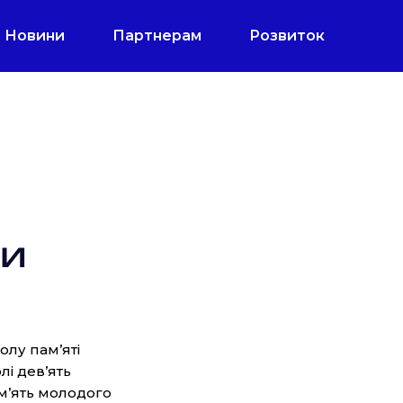
Новини
Партнерам
Розвиток
ни
олу пам’яті
лі дев’ять
ам’ять молодого