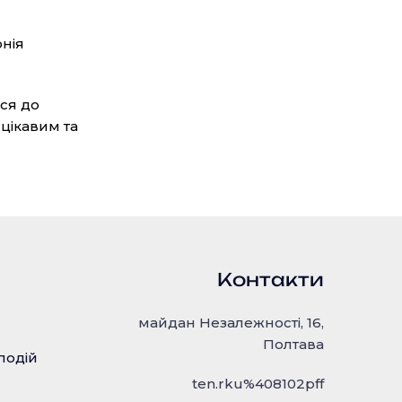
онія
ся до
 цікавим та
Контакти
майдан Незалежності, 16,
Полтава
подій
ten.rku%408102pff