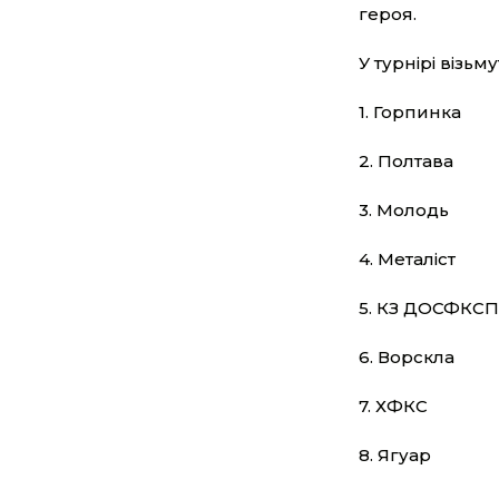
героя.
У турнірі візьм
1. Горпинка
2. Полтава
3. Молодь
4. Металіст
5. КЗ ДОСФКСП 
6. Ворскла
7. ХФКС
8. Ягуар